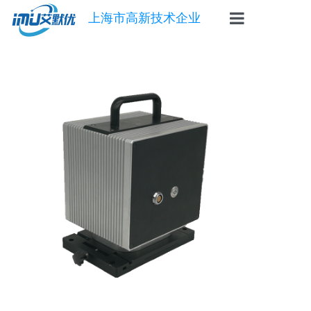
上海市高新技术企业
首页
惯导
陀螺仪
角速度仪
倾角传感器
自动安平基座