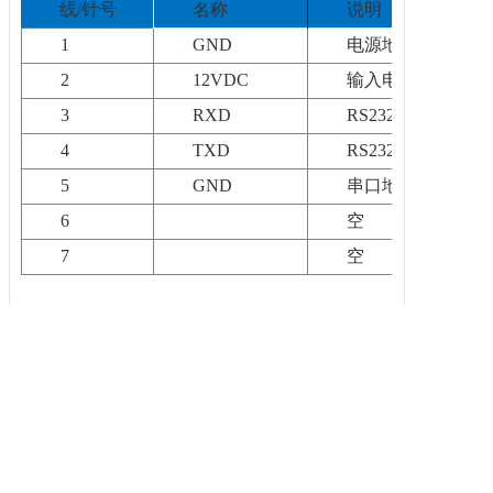
线/针号
名称
说明
1
GND
电源地
2
12VDC
输入电源正极
3
RXD
RS232
信号输入
4
TXD
RS232
信号输出
5
GND
串口地
6
空
7
空
五.
设备校准
在AG-01自动调平基座圆盖侧面用刻线表示
了内部转动的两个轴线；开启自动调平基座侧面
的保护盖，通过调节电位器旋钮可调整两轴线的
水平零位。设备校准后具有长期稳定性。