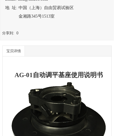
地 址: 中国（上海）自由贸易试验区
金湘路345号1513室
分享到:
0
宝贝详情
AG-01
自动调平
基座使用说明书