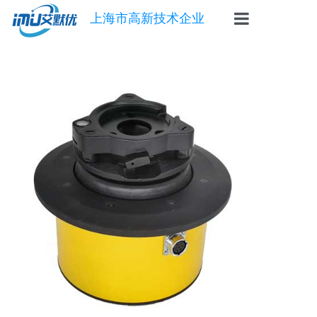
上海市高新技术企业
首页
惯导
陀螺仪
角速度仪
倾角传感器
自动安平基座