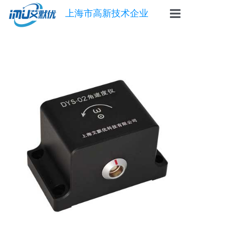
上海市高新技术企业
首页
惯导
陀螺仪
角速度仪
倾角传感器
自动安平基座