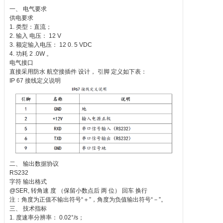
一、 电气要求
供电要求
1. 类型：直流；
2. 输入 电压： 12 V
3. 额定输入电压： 12 0. 5 VDC
4. 功耗 2 .0W 。
电气接口
直接采用防水 航空接插件 设计， 引脚 定义如下表：
IP 67 接线定义说明
二、 输出数据协议
RS232
字符 输出格式
@SER, 转角速 度 （保留小数点后 两 位） 回车 换行
注：角度为正值不输出符号“＋”，角度为负值输出符号“－”。
三、 技术指标
1. 度速率分辨率： 0.02°/s；