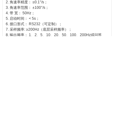
2. 角速率精度： ≤0.1°/s；
3. 角速率范围： ±100°/s；
4. 带 宽： 50Hz；
5. 启动时间： < 5s；
6. 接口形式： RS232（可定制）；
7. 采样频率: ≥200Hz（底层采样频率）；
8. 输出频率： 1、2、5、10、20、50、100、200Hz或问答
式；
9. 工作温度： -40℃—70℃；
10. 存储温度： -50℃—80℃；
11. 抗冲击： 200g,5ms；
12. 抗振动： 10gRMS, 20—2000Hz；
13. 防护等级： IP67;
14. 重 量： 300g；
15. MTBF时间： ≥4500h
16. 连接器： 九针航空插头
17. 机壳材料： 铝合金（抗腐蚀）；
四、 结构外形结构外形
Copyright © 2019-2022 上海艾默优科技有限公司
沪ICP备18044331号-2